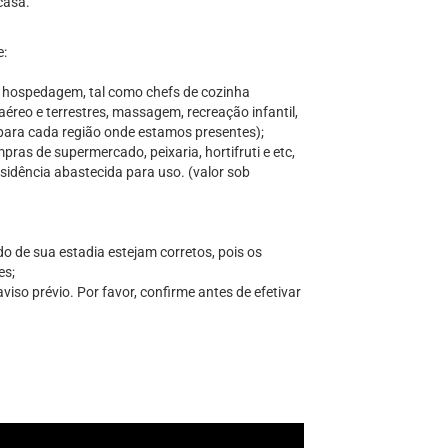
casa.
e:
a hospedagem, tal como chefs de cozinha
aéreo e terrestres, massagem, recreação infantil,
s para cada região onde estamos presentes);
ras de supermercado, peixaria, hortifruti e etc,
sidência abastecida para uso. (valor sob
do de sua estadia estejam corretos, pois os
es;
iso prévio. Por favor, confirme antes de efetivar