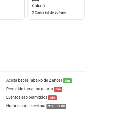
Suíte 3
3 Cama (s) de Solteiro
Aceita bebês (abaixo de 2 anos)
sim
Permitido fumar no quarto
não
Eventos são permitidos
não
Horário para checkout
9:00 - 11:00