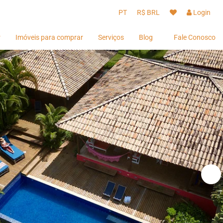
PT
R$ BRL
Login
r
Imóveis para comprar
Serviços
Blog
Fale Conosco
Hóspedes
Hóspedes
Proprietários
Proprietários