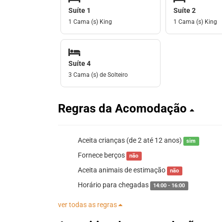
Suíte 1
Suíte 2
1 Cama (s) King
1 Cama (s) King
Suíte 4
3 Cama (s) de Solteiro
Regras da Acomodação
Aceita crianças (de 2 até 12 anos)
sim
Fornece berços
não
Aceita animais de estimação
não
Horário para chegadas
14:00 - 16:00
ver todas as regras