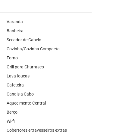
Varanda
Banheira
Secador de Cabelo
Cozinha/Cozinha Compacta
Forno
Grill para Churrasco
Lava-louças
Cafeteira
Canais a Cabo
Aquecimento Central
Berço
Wi-fi
Cobertores e travesseiros extras