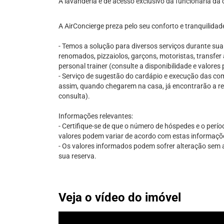
A lavanderia é de acesso exclusivo da funcionária da 
A AirConcierge preza pelo seu conforto e tranquilidad
- Temos a solução para diversos serviços durante su
renomados, pizzaiolos, garçons, motoristas, transfer 
personal trainer (consulte a disponibilidade e valore
- Serviço de sugestão do cardápio e execução das comp
assim, quando chegarem na casa, já encontrarão a re
consulta).
Informações relevantes:
- Certifique-se de que o número de hóspedes e o perío
valores podem variar de acordo com estas informaçõ
- Os valores informados podem sofrer alteração sem av
sua reserva.
Veja o vídeo do imóvel