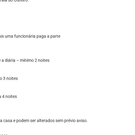
raia do Outeiro.
is uma funcionária paga a parte
 a diária – mínimo 2 noites
o 3 noites
u 4 noites
 da casa e podem ser alterados sem prévio aviso.