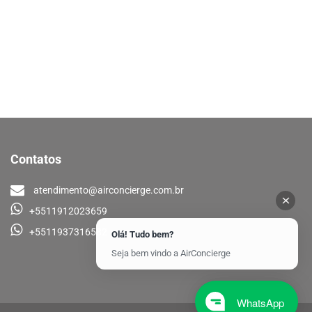
Contatos
atendimento@airconcierge.com.br
+5511912023659
+5511937316582
Olá! Tudo bem?
Seja bem vindo a AirConcierge
WhatsApp