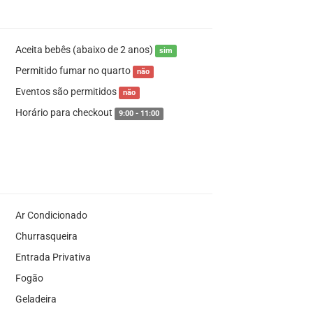
Aceita bebês (abaixo de 2 anos)
sim
Permitido fumar no quarto
não
Eventos são permitidos
não
Horário para checkout
9:00 - 11:00
Ar Condicionado
Churrasqueira
Entrada Privativa
Fogão
Geladeira