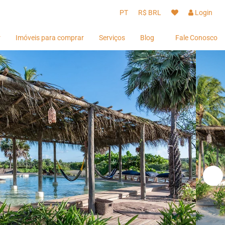
PT
R$ BRL
Login
r
Imóveis para comprar
Serviços
Blog
Fale Conosco
Hóspedes
Hóspedes
Proprietários
Proprietários