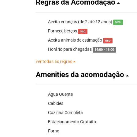
Regras da Acomodação
Aceita crianças (de 2 até 12 anos)
sim
Fornece berços
não
Aceita animais de estimação
não
Horário para chegadas
14:00 - 16:00
ver todas as regras
Amenities da acomodação
Água Quente
Cabides
Cozinha Completa
Estacionamento Gratuito
Forno