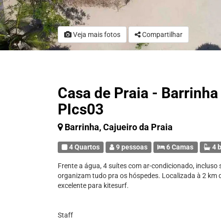
Veja mais fotos
Compartilhar
Casa de Praia - Barrinha -
PIcs03
Barrinha, Cajueiro da Praia
4 Quartos
9 pessoas
6 Camas
4 b
Frente a água, 4 suítes com ar-condicionado, incluso 
organizam tudo pra os hóspedes. Localizada à 2 km 
excelente para kitesurf.
Staff