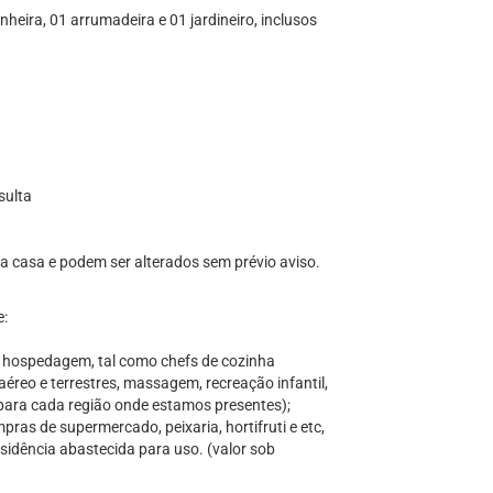
nheira, 01 arrumadeira e 01 jardineiro, inclusos
sulta
 da casa e podem ser alterados sem prévio aviso.
e:
a hospedagem, tal como chefs de cozinha
aéreo e terrestres, massagem, recreação infantil,
s para cada região onde estamos presentes);
ras de supermercado, peixaria, hortifruti e etc,
sidência abastecida para uso. (valor sob