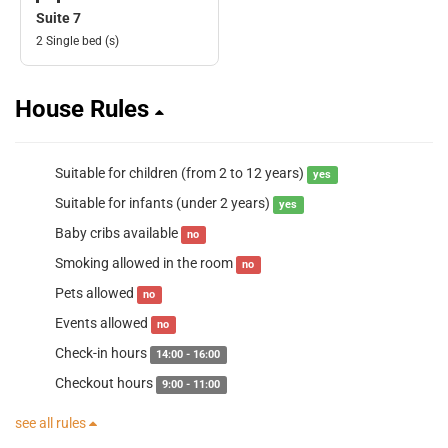
Suite 7
2 Single bed (s)
House Rules
Suitable for children (from 2 to 12 years)
yes
Suitable for infants (under 2 years)
yes
Baby cribs available
no
Smoking allowed in the room
no
Pets allowed
no
Events allowed
no
Check-in hours
14:00 - 16:00
Checkout hours
9:00 - 11:00
see all rules